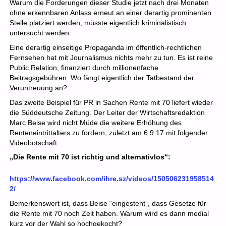
Warum die Forderungen dieser Studie jetzt nach drei Monaten
ohne erkennbaren Anlass erneut an einer derartig prominenten
Stelle platziert werden, müsste eigentlich kriminalistisch
untersucht werden.
Eine derartig einseitige Propaganda im öffentlich-rechtlichen
Fernsehen hat mit Journalismus nichts mehr zu tun. Es ist reine
Public Relation, finanziert durch millionenfache
Beitragsgebühren. Wo fängt eigentlich der Tatbestand der
Veruntreuung an?
Das zweite Beispiel für PR in Sachen Rente mit 70 liefert wieder
die Süddeutsche Zeitung. Der Leiter der Wirtschaftsredaktion
Marc Beise wird nicht Müde die weitere Erhöhung des
Renteneintrittalters zu fordern, zuletzt am 6.9.17 mit folgender
Videobotschaft
„Die Rente mit 70 ist richtig und alternativlos“:
https://www.facebook.com/ihre.sz/videos/150506231958514
2/
Bemerkenswert ist, dass Beise “eingesteht”, dass Gesetze für
die Rente mit 70 noch Zeit haben. Warum wird es dann medial
kurz vor der Wahl so hochgekocht?