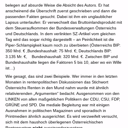
belegen auf absurde Weise die Absicht des Autors. Er hat
anscheinend die Überschrift zuerst geschrieben und dann die
passenden Fakten gesucht. Dabei ist ihm ein unglaublicher
Lapsus unterlaufen: Er verwechselt das Bruttoinlandsprodukt mit
dem Steueraufkommen der Bundesverwaltungen Österreichs
und Deutschlands. In dem verlinkten SZ-Artikel vom gleichen
Tag wird das sogar richtig dargestellt – an Peinlichkeit ist die
Piper-Schlampigkeit kaum noch zu überbieten (Österreichs BIP:
350 Mrd. € ,Bundeshaushalt: 75 Mrd. €; Deutschlands BIP:
3.135 Mr. €, Bundeshaushalt: 320 Mrd. €. Zwischen BIP und
Bundeshaushalte liegen die Faktoren 5 bis 10, aber wo ein Wille
ist…)
Wie gesagt, das sind zwei Beispiele. Wer immer in den letzten
Monaten in rentenpolitischen Diskussionen das Stichwort
Österreichs Renten in den Mund nahm wurde mit ähnlich
relativierenden „Argumenten“ bedacht. Ausgenommen von den
LINKEN von allen maßgeblichen Politikern der CDU, CSU, FDP,
GRÜNE und SPD. Die mediale Begleitung war mit einigen
Ausnahmen in politischen Magazinen und sporadisch in
Printmedien ähnlich ausgerichtet. Es wird verzweifelt versucht,
sich mit dem haushoch überlegenen Österreichischen
Rentensystem
nicht
auseinanderzusetzen.