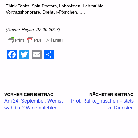
Think Tanks, Spin Doctors, Lobbyisten, Lehrstühle,
Vortragshonorare, Drehtür-Pöstchen, ….
(Reiner Heyse, 27.09.2017)
F
T
E
T
a
wi
m
eil
c
tt
ail
e
e
er
n
b
VORHERIGER BEITRAG
NÄCHSTER BEITRAG
o
Am 24. September: Wer ist
Prof. Raffke_hüschen – stets
wählbar? Wir empfehlen…
zu Diensten
o
k