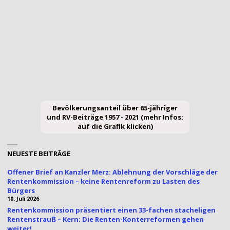
Bevölkerungsanteil über 65-jähriger
Anteil der 15-64-Jährigen zu den über 64-
Reale durchschnittliche Renten, Löhne
Anteil der über 65jährigen und deren
Anteil Arbeitnehmereinkommen am
Vorraussichtliche Entwicklung des
Entwicklung der realen
und RV-Beiträge 1957 - 2021 (mehr Infos:
Jährigen 1871 - 2050 (mehr Infos: auf die
und BIP von 1991 - 2017 (mehr Infos: auf
Anteil am BIP (mehr Info: auf die Grafik
Rentenniveaus von 1985 - 2030 (mehr
Rentenkaufkraft 1969 - 2030 (mehr
Volkseinkommen 1970 - 2013 (mehr
auf die Grafik klicken)
Infos: auf die Grafik klicken)
Infos: auf die Grafik klicken)
Infos: auf die Grafik klicken)
die Grafik klicken)
Grafik klicken)
klicken)
NEUESTE BEITRÄGE
Offener Brief an Kanzler Merz: Ablehnung der Vorschläge der
Rentenkommission – keine Rentenreform zu Lasten des
Bürgers
10. Juli 2026
Rentenkommission präsentiert einen 33-fachen stacheligen
Rentenstrauß – Kern: Die Renten-Konterreformen gehen
weiter!